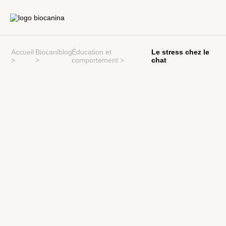
Accueil
Biocaniblog
Éducation et
Le stress chez le
>
>
comportement
>
chat
ÉDUCATION ET COMPORTEMENT
LE STRESS CHEZ LE CHAT