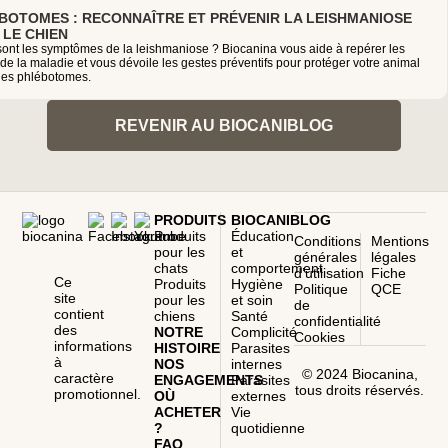
BOTOMES : RECONNAÎTRE ET PRÉVENIR LA LEISHMANIOSE
 LE CHIEN
sont les symptômes de la leishmaniose ? Biocanina vous aide à repérer les
de la maladie et vous dévoile les gestes préventifs pour protéger votre animal
 les phlébotomes.
REVENIR AU BIOCANIBLOG
PRODUITS
BIOCANIBLOG
Produits
Éducation
Conditions
Mentions
pour les
et
générales
légales
chats
comportement
d’utilisation
Fiche
Ce
Produits
Hygiène
Politique
QCE
site
pour les
et soin
de
contient
chiens
Santé
confidentialité
des
NOTRE
Complicité
Cookies
informations
HISTOIRE
Parasites
à
NOS
internes
© 2024 Biocanina,
caractère
ENGAGEMENTS
Parasites
tous droits réservés.
promotionnel.
OÙ
externes
ACHETER
Vie
?
quotidienne
FAQ