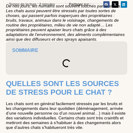
Temps de lecture : 3 minutes
Partager sur :
De nos jours, les humains sont souvent touchés par le stress.
Les chats aussi peuvent être stressés par toutes sortes de
choses, qui passent parfois inaperçues des propriétaires :
bruits, travaux, animaux dans le voisinage, changements de
routine des propriétaires, milieu de vie non adapté… Les
propriétaires peuvent apaiser leurs chats grâce à des
adaptations de l’environnement, des aliments complémentaires
ainsi que des diffuseurs et des sprays apaisants.
SOMMAIRE
QUELLES SONT LES SOURCES
DE STRESS POUR LE CHAT ?
Les chats sont en général facilement stressés par les bruits et
les changements dans leur quotidien (déménagement, arrivée
d’une nouvelle personne ou d’un nouvel animal…) mais il existe
des variations individuelles. Certains chats sont très craintifs et
mettront des semaines à s’habituer à des changements alors
que d’autres chats s’habitueront très vite.