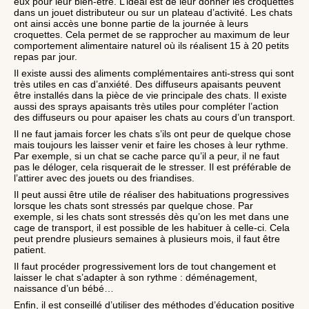
eux pour leur bien-être. L’idéal est de leur donner les croquettes
dans un jouet distributeur ou sur un plateau d’activité. Les chats
ont ainsi accès une bonne partie de la journée à leurs
croquettes. Cela permet de se rapprocher au maximum de leur
comportement alimentaire naturel où ils réalisent 15 à 20 petits
repas par jour.
Il existe aussi des aliments complémentaires anti-stress qui sont
très utiles en cas d’anxiété. Des diffuseurs apaisants peuvent
être installés dans la pièce de vie principale des chats. Il existe
aussi des sprays apaisants très utiles pour compléter l’action
des diffuseurs ou pour apaiser les chats au cours d’un transport.
Il ne faut jamais forcer les chats s’ils ont peur de quelque chose
mais toujours les laisser venir et faire les choses à leur rythme.
Par exemple, si un chat se cache parce qu’il a peur, il ne faut
pas le déloger, cela risquerait de le stresser. Il est préférable de
l’attirer avec des jouets ou des friandises.
Il peut aussi être utile de réaliser des habituations progressives
lorsque les chats sont stressés par quelque chose. Par
exemple, si les chats sont stressés dès qu’on les met dans une
cage de transport, il est possible de les habituer à celle-ci. Cela
peut prendre plusieurs semaines à plusieurs mois, il faut être
patient.
Il faut procéder progressivement lors de tout changement et
laisser le chat s’adapter à son rythme : déménagement,
naissance d’un bébé…
Enfin, il est conseillé d’utiliser des méthodes d’éducation positive