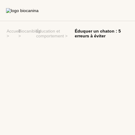
Accueil
Biocaniblog
Éducation et
Éduquer un chaton : 5
>
>
comportement
>
erreurs à éviter
ÉDUCATION ET COMPORTEMENT
ÉDUQUER UN CHATON : 5 ERREURS À
ÉVITER