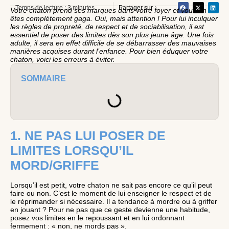
Temps de lecture : 3 minutes
Partager sur :
Votre chaton prend ses marques dans votre foyer et vous en
êtes complètement gaga. Oui, mais attention ! Pour lui inculquer
les règles de propreté, de respect et de sociabilisation, il est
essentiel de poser des limites dès son plus jeune âge. Une fois
adulte, il sera en effet difficile de se débarrasser des mauvaises
manières acquises durant l’enfance. Pour bien éduquer votre
chaton, voici les erreurs à éviter.
SOMMAIRE
1. NE PAS LUI POSER DE
LIMITES LORSQU’IL
MORD/GRIFFE
Lorsqu’il est petit, votre chaton ne sait pas encore ce qu’il peut
faire ou non. C’est le moment de lui enseigner le respect et de
le réprimander si nécessaire. Il a tendance à mordre ou à griffer
en jouant ? Pour ne pas que ce geste devienne une habitude,
posez vos limites en le repoussant et en lui ordonnant
fermement : « non, ne mords pas ».