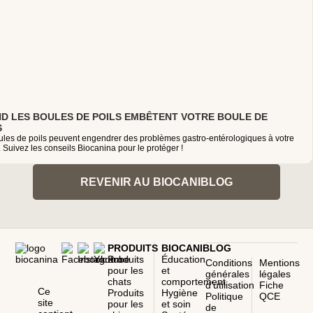
D LES BOULES DE POILS EMBÊTENT VOTRE BOULE DE
S
ules de poils peuvent engendrer des problèmes gastro-entérologiques à votre
 Suivez les conseils Biocanina pour le protéger !
REVENIR AU BIOCANIBLOG
PRODUITS
BIOCANIBLOG
Produits
Éducation
Conditions
Mentions
pour les
et
générales
légales
chats
comportement
d’utilisation
Fiche
Ce
Produits
Hygiène
Politique
QCE
site
pour les
et soin
de