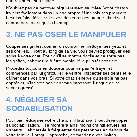
naturellement son usage.
N’oubliez pas de nettoyer régulièrement sa litière. Votre chaton
ira plus facilement dans un bac propre ! Une fois ses premiers
besoins faits, félicitez-le avec des caresses ou une friandise. Il
comprendra alors qu’il a bien agi.
3. NE PAS OSER LE MANIPULER
Couper ses griffes, donner un comprimé, nettoyer ses yeux et
ses oreilles… Tout au long de sa vie, vous devrez prodiguer des
soins à votre chat. Pour qu’il se montre docile et ne sorte pas
les griffes, habituez-le à être manipulé le plus tôt possible.
Procédez toujours en douceur pour ne pas l’effrayer et
commencez par lui gratouiller le ventre, inspecter ses dents et le
câliner dans vos bras. Si votre chat s’énerve ou semble ne pas
apprécier, n’insistez pas : en vous imposant, il risque de se
sentir agressé.
4. NÉGLIGER SA
SOCIABILISATION
Pour bien
éduquer votre chaton
, il faut avant tout développer
sa sociabilisation. Il se montrera ainsi moins craintif envers les
visiteurs. Habituez-le à fréquenter des personnes en dehors de
votre famille. Lorsqu’il approche, demandez à vos invités,