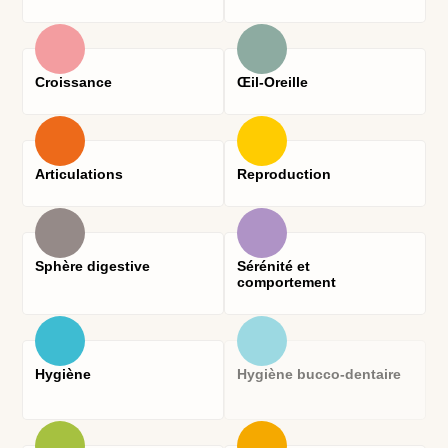
Croissance
Œil-Oreille
Articulations
Reproduction
Sphère digestive
Sérénité et
comportement
Hygiène
Hygiène bucco-dentaire