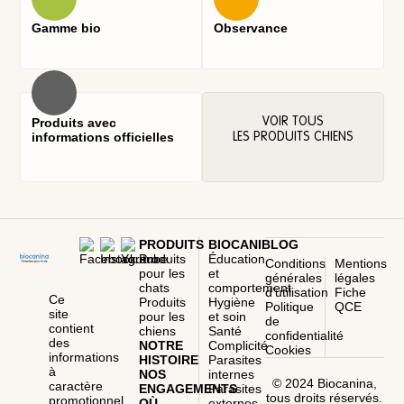
Gamme bio
Observance
Produits avec
VOIR TOUS
informations officielles
LES PRODUITS CHIENS
PRODUITS
BIOCANIBLOG
Produits
Éducation
Conditions
Mentions
pour les
et
générales
légales
chats
comportement
d’utilisation
Fiche
Ce
Produits
Hygiène
Politique
QCE
site
pour les
et soin
de
contient
chiens
Santé
confidentialité
des
NOTRE
Complicité
Cookies
informations
HISTOIRE
Parasites
à
NOS
internes
© 2024 Biocanina,
caractère
ENGAGEMENTS
Parasites
tous droits réservés.
promotionnel.
OÙ
externes