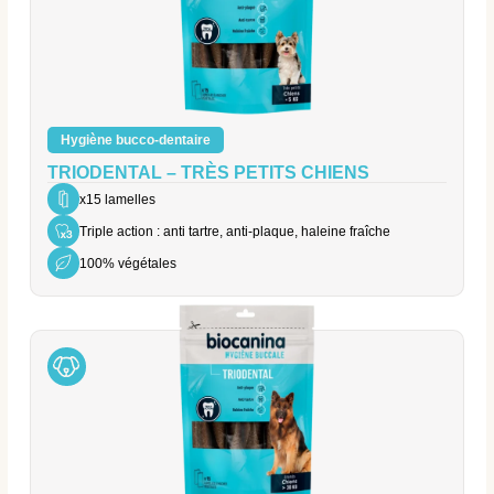
Hygiène bucco-dentaire
TRIODENTAL – TRÈS PETITS CHIENS
x15 lamelles
Triple action : anti tartre, anti-plaque, haleine fraîche
100% végétales