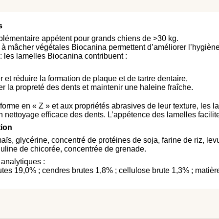
s
lémentaire appétent pour grands chiens de >30 kg.
 à mâcher végétales Biocanina permettent d’améliorer l’hygièn
 : les lamelles Biocanina contribuent :
r et réduire la formation de plaque et de tartre dentaire,
r la propreté des dents et maintenir une haleine fraîche.
 forme en « Z » et aux propriétés abrasives de leur texture, le
 nettoyage efficace des dents. L’appétence des lamelles facilite
tion
s, glycérine, concentré de protéines de soja, farine de riz, levur
 inuline de chicorée, concentrée de grenade.
 analytiques :
utes 19,0% ; cendres brutes 1,8% ; cellulose brute 1,3% ; matiè