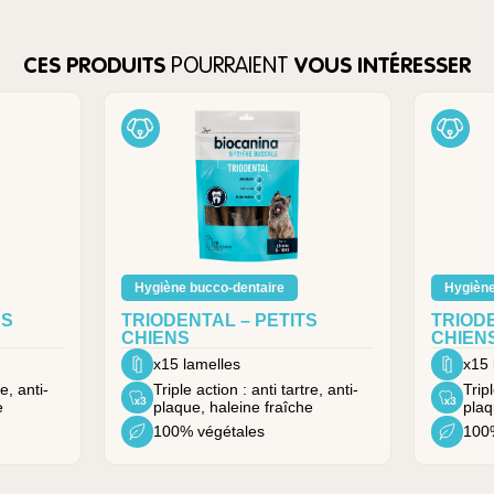
CES PRODUITS
POURRAIENT
VOUS INTÉRESSER
Hygiène bucco-dentaire
Hygiène
NS
TRIODENTAL – PETITS
TRIODE
CHIENS
CHIEN
x15 lamelles
x15 
e, anti-
Triple action : anti tartre, anti-
Tripl
e
plaque, haleine fraîche
plaq
100% végétales
100