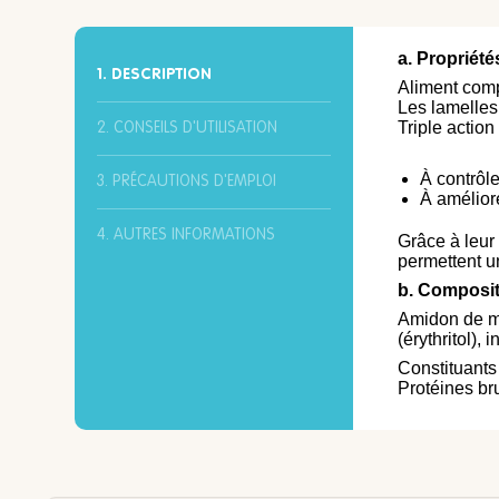
a. Propriété
1. DESCRIPTION
Aliment comp
Les lamelles
Triple action
2. CONSEILS D'UTILISATION
À
contrôle
3. PRÉCAUTIONS D'EMPLOI
À
améliore
4. AUTRES INFORMATIONS
Grâce à leur
permettent un
b. Composi
Amidon de maï
(érythritol),
Constituants
Protéines br