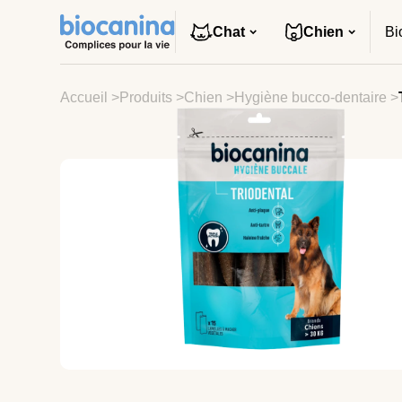
Chat
Chien
Bi
Accueil
>
Produits
>
Chien
>
Hygiène bucco-dentaire
>