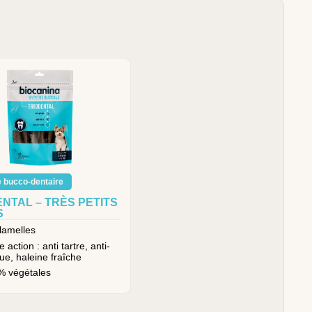
 bucco-dentaire
NTAL – TRÈS PETITS
S
lamelles
e action : anti tartre, anti-
ue, haleine fraîche
% végétales