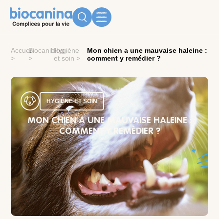
Accueil
Biocaniblog
Hygiène
Mon chien a une mauvaise haleine :
>
>
et soin
>
comment y remédier ?
HYGIÈNE ET SOIN
MON CHIEN A UNE MAUVAISE HALEINE :
COMMENT Y REMÉDIER ?