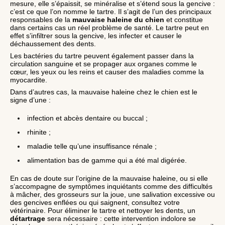
mesure, elle s’épaissit, se minéralise et s’étend sous la gencive :
c’est ce que l’on nomme le tartre. Il s’agit de l’un des principaux
responsables de la
mauvaise haleine du chien
et constitue
dans certains cas un réel problème de santé. Le tartre peut en
effet s’infiltrer sous la gencive, les infecter et causer le
déchaussement des dents.
Les bactéries du tartre peuvent également passer dans la
circulation sanguine et se propager aux organes comme le
cœur, les yeux ou les reins et causer des maladies comme la
myocardite.
Dans d’autres cas, la mauvaise haleine chez le chien est le
signe d’une :
infection et abcès dentaire ou buccal ;
rhinite ;
maladie telle qu’une insuffisance rénale ;
alimentation bas de gamme qui a été mal digérée.
En cas de doute sur l’origine de la mauvaise haleine, ou si elle
s’accompagne de symptômes inquiétants comme des difficultés
à mâcher, des grosseurs sur la joue, une salivation excessive ou
des gencives enflées ou qui saignent, consultez votre
vétérinaire. Pour éliminer le tartre et nettoyer les dents, un
détartrage
sera nécessaire : cette intervention indolore se