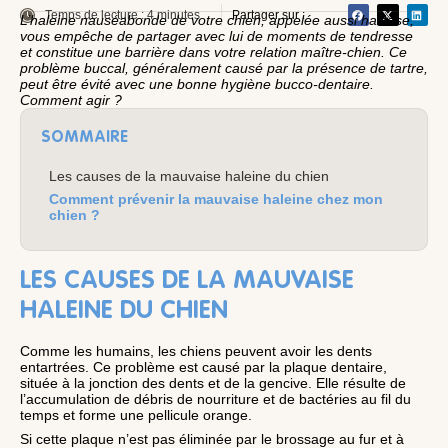
Temps de lecture : 4 minutes
Partager sur :
L’haleine nauséabonde de votre chien, appelée aussi halitose,
vous empêche de partager avec lui de moments de tendresse
et constitue une barrière dans votre relation maître-chien. Ce
problème buccal, généralement causé par la présence de tartre,
peut être évité avec une bonne hygiène bucco-dentaire.
Comment agir ?
SOMMAIRE
Les causes de la mauvaise haleine du chien
Comment prévenir la mauvaise haleine chez mon
chien ?
LES CAUSES DE LA MAUVAISE
HALEINE DU CHIEN
Comme les humains, les chiens peuvent avoir les dents
entartrées. Ce problème est causé par la plaque dentaire,
située à la jonction des dents et de la gencive. Elle résulte de
l’accumulation de débris de nourriture et de bactéries au fil du
temps et forme une pellicule orange.
Si cette plaque n’est pas éliminée par le brossage au fur et à