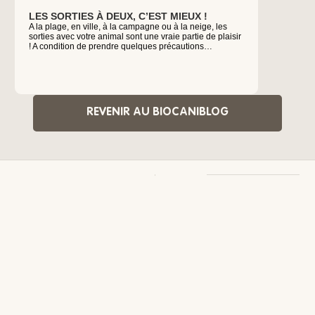
LES SORTIES À DEUX, C’EST MIEUX !
COMMENT
A la plage, en ville, à la campagne ou à la neige, les
DANS S
sorties avec votre animal sont une vraie partie de plaisir
DÉBARR
! A condition de prendre quelques précautions…
Pour se déb
et son env
une infest
utiliser ?
REVENIR AU BIOCANIBLOG
PRODUITS
BIOCANIBLOG
Produits
Éducation
Conditions
Mentions
pour les
et
générales
légales
chats
comportement
d’utilisation
Fiche
Ce
Produits
Hygiène
Politique
QCE
site
pour les
et soin
de
contient
chiens
Santé
confidentialité
des
NOTRE
Complicité
Cookies
informations
HISTOIRE
Parasites
à
NOS
internes
© 2024 Biocanina,
caractère
ENGAGEMENTS
Parasites
tous droits réservés.
promotionnel.
OÙ
externes
ACHETER
Vie