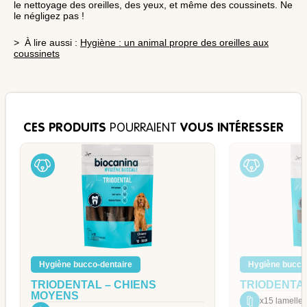
le nettoyage des oreilles, des yeux, et même des coussinets. Ne
le négligez pas !
> À lire aussi :
Hygiène : un animal propre des oreilles aux
coussinets
CES PRODUITS
POURRAIENT
VOUS INTÉRESSER
Hygiène bucco-dentaire
Hygiène bucco
TRIODENTAL – CHIENS
TRIODENTAL
MOYENS
x15 lamelles