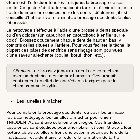
chien
est d’effectuer tous les trois jours le brossage de ses
dents. Ce geste réduit la formation du tartre et élimine les petits
bouts de nourriture coincés entre les dents. Idéalement, il est
conseillé d’habituer votre animal au brossage des dents le plus
tôt possible.
Le nettoyage s’effectue à l’aide d’une brosse à dents spéciale
ou d’un doigtier (un capuchon en caoutchouc à enfiler sur le
doigt). Brossez doucement chaque dent de haut en bas, y
compris celles situées à l’arrière. Pour vous faciliter la tâche, la
plupart des pâtes de dentifrice sans rinçage sont pourvues
d’une saveur alléchante (poulet, bœuf, thon, etc.).
Attention
: ne brossez jamais les dents de votre chien
avec un dentifrice destiné aux humains. Ces produits
contiennent en effet des ingrédients toxiques pour le
chien, comme le xylitol.
Les lamelles à mâcher
Pour compléter le brossage des dents, ou pour les animaux
rétifs au nettoyage, les lamelles à mâcher pour chien
TRIODENTAL
sont une solution à privilégier. Ces friandises
appétentes sont étudiées pour allier plaisir et soin. Grâce à leur
texture abrasive, elles offrent une action mécanique lors de la
mastication et aident ainsi à réduire la formation de tartre,