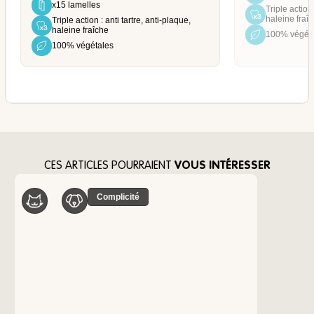
x15 lamelles
Triple action 
haleine fraî
Triple action : anti tartre, anti-plaque,
haleine fraîche
100% végét
100% végétales
CES ARTICLES POURRAIENT
VOUS INTÉRESSER
Complicité