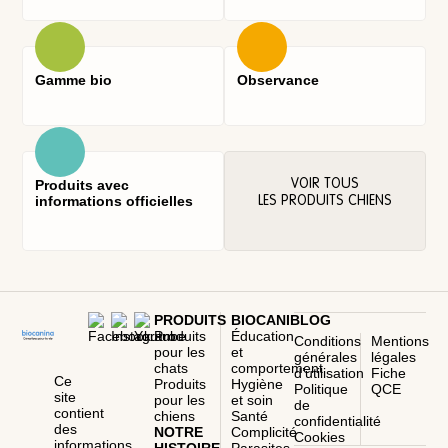
Gamme bio
Observance
Produits avec
VOIR TOUS
informations officielles
LES PRODUITS CHIENS
PRODUITS
BIOCANIBLOG
Produits
Éducation
Conditions
Mentions
pour les
et
générales
légales
chats
comportement
d’utilisation
Fiche
Ce
Produits
Hygiène
Politique
QCE
site
pour les
et soin
de
contient
chiens
Santé
confidentialité
des
NOTRE
Complicité
Cookies
informations
HISTOIRE
Parasites