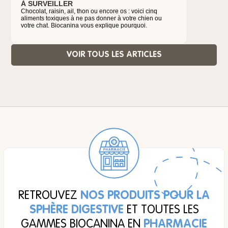
À SURVEILLER
CHAT
Chocolat, raisin, ail, thon ou encore os : voici cinq
Les chiens
aliments toxiques à ne pas donner à votre chien ou
diarrhées 
votre chat. Biocanina vous explique pourquoi.
les princi
démarche à
VOIR TOUS LES ARTICLES
RETROUVEZ
NOS PRODUITS POUR LA
SPHÈRE DIGESTIVE
ET TOUTES LES
GAMMES BIOCANINA EN
PHARMACIE