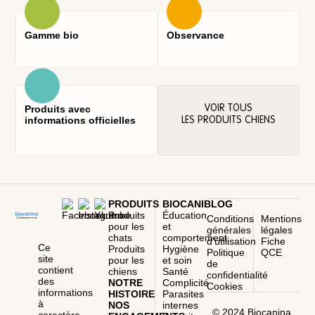
Gamme bio
Observance
Produits avec
VOIR TOUS
informations officielles
LES PRODUITS CHIENS
PRODUITS
BIOCANIBLOG
Produits
Éducation
Conditions
Mentions
pour les
et
générales
légales
chats
comportement
d’utilisation
Fiche
Ce
Produits
Hygiène
Politique
QCE
site
pour les
et soin
de
contient
chiens
Santé
confidentialité
des
NOTRE
Complicité
Cookies
informations
HISTOIRE
Parasites
à
NOS
internes
© 2024 Biocanina,
caractère