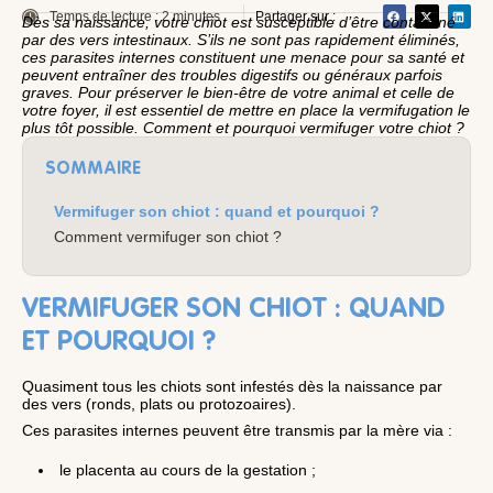
Temps de lecture : 2 minutes
Partager sur :
Dès sa naissance, votre chiot est susceptible d’être contaminé
par des vers intestinaux. S’ils ne sont pas rapidement éliminés,
ces parasites internes constituent une menace pour sa santé et
peuvent entraîner des troubles digestifs ou généraux parfois
graves. Pour préserver le bien-être de votre animal et celle de
votre foyer, il est essentiel de mettre en place la vermifugation le
plus tôt possible. Comment et pourquoi vermifuger votre chiot ?
SOMMAIRE
Vermifuger son chiot : quand et pourquoi ?
Comment vermifuger son chiot ?
VERMIFUGER SON CHIOT : QUAND
ET POURQUOI ?
Quasiment tous les chiots sont infestés dès la naissance par
des vers (ronds, plats ou protozoaires).
Ces parasites internes peuvent être transmis par la mère via :
le placenta au cours de la gestation ;