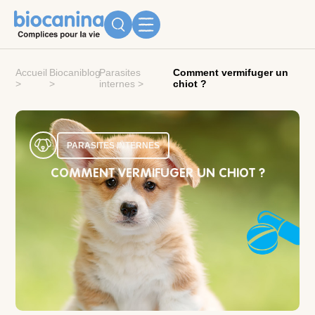
Accueil
Biocaniblog
Parasites
Comment vermifuger un
>
>
internes
>
chiot ?
PARASITES INTERNES
COMMENT VERMIFUGER UN CHIOT ?