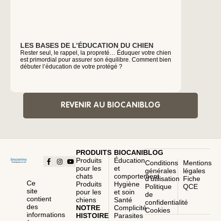
LES BASES DE L’ÉDUCATION DU CHIEN
POURQUO
Rester seul, le rappel, la propreté… Éduquer votre chien
À l’instar 
est primordial pour assurer son équilibre. Comment bien
un cycle de
débuter l’éducation de votre protégé ?
renouvelle.
excessive,
faut-il s’in
REVENIR AU BIOCANIBLOG
PRODUITS
BIOCANIBLOG
Produits
Éducation
Conditions
Mentions
pour les
et
générales
légales
chats
comportement
d’utilisation
Fiche
Ce
Produits
Hygiène
Politique
QCE
site
pour les
et soin
de
contient
chiens
Santé
confidentialité
des
NOTRE
Complicité
Cookies
informations
HISTOIRE
Parasites