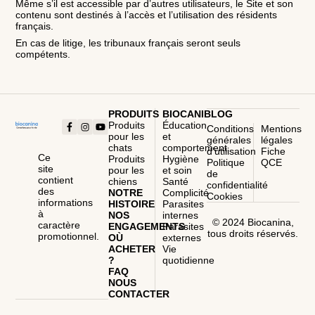
Même s’il est accessible par d’autres utilisateurs, le Site et son
contenu sont destinés à l’accès et l’utilisation des résidents
français.
En cas de litige, les tribunaux français seront seuls
compétents.
PRODUITS
BIOCANIBLOG
Produits
Éducation
Conditions
Mentions
pour les
et
générales
légales
chats
comportement
d’utilisation
Fiche
Ce
Produits
Hygiène
Politique
QCE
site
pour les
et soin
de
contient
chiens
Santé
confidentialité
des
NOTRE
Complicité
Cookies
informations
HISTOIRE
Parasites
à
NOS
internes
© 2024 Biocanina,
caractère
ENGAGEMENTS
Parasites
tous droits réservés.
promotionnel.
OÙ
externes
ACHETER
Vie
?
quotidienne
FAQ
NOUS
CONTACTER