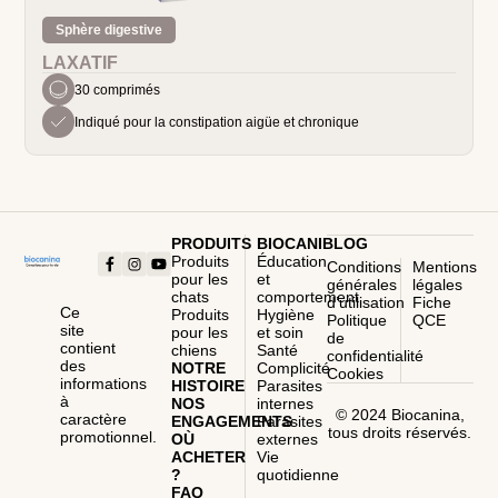
Sphère digestive
LAXATIF
30 comprimés
Indiqué pour la constipation aigüe et chronique
PRODUITS
BIOCANIBLOG
Produits
Éducation
Conditions
Mentions
pour les
et
générales
légales
chats
comportement
d’utilisation
Fiche
Ce
Produits
Hygiène
Politique
QCE
site
pour les
et soin
de
contient
chiens
Santé
confidentialité
des
NOTRE
Complicité
Cookies
informations
HISTOIRE
Parasites
à
NOS
internes
© 2024 Biocanina,
caractère
ENGAGEMENTS
Parasites
tous droits réservés.
promotionnel.
OÙ
externes
ACHETER
Vie
?
quotidienne
FAQ