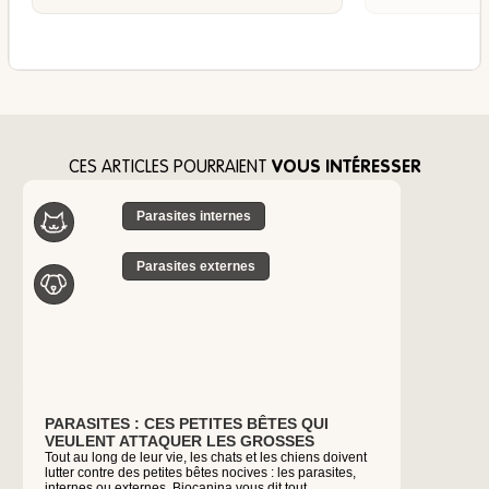
CES ARTICLES POURRAIENT
VOUS INTÉRESSER
Parasites internes
Sa
Parasites externes
PARASITES : CES PETITES BÊTES QUI
LEISHMA
VEULENT ATTAQUER LES GROSSES
RECONNA
Tout au long de leur vie, les chats et les chiens doivent
TRAITE
lutter contre des petites bêtes nocives : les parasites,
Pour préven
internes ou externes. Biocanina vous dit tout.