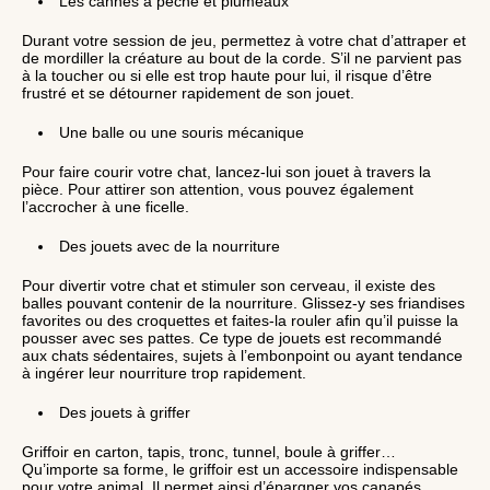
Les cannes à pêche et plumeaux
Durant votre session de jeu, permettez à votre chat d’attraper et
de mordiller la créature au bout de la corde. S’il ne parvient pas
à la toucher ou si elle est trop haute pour lui, il risque d’être
frustré et se détourner rapidement de son jouet.
Une balle ou une souris mécanique
Pour faire courir votre chat, lancez-lui son jouet à travers la
pièce. Pour attirer son attention, vous pouvez également
l’accrocher à une ficelle.
Des jouets avec de la nourriture
Pour divertir votre chat et stimuler son cerveau, il existe des
balles pouvant contenir de la nourriture. Glissez-y ses friandises
favorites ou des croquettes et faites-la rouler afin qu’il puisse la
pousser avec ses pattes. Ce type de jouets est recommandé
aux chats sédentaires, sujets à l’embonpoint ou ayant tendance
à ingérer leur nourriture trop rapidement.
Des jouets à griffer
Griffoir en carton, tapis, tronc, tunnel, boule à griffer…
Qu’importe sa forme, le griffoir est un accessoire indispensable
pour votre animal. Il permet ainsi d’épargner vos canapés,