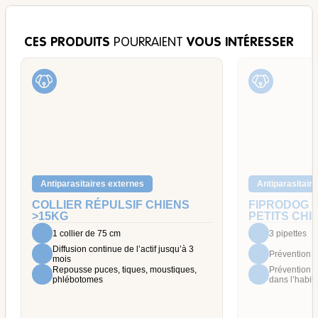
CES PRODUITS
POURRAIENT
VOUS INTÉRESSER
Antiparasitaires externes
Antiparasitair
COLLIER RÉPULSIF CHIENS
FIPRODOG 
>15KG
PETITS CHI
1 collier de 75 cm
3 pipettes
Diffusion continue de l’actif jusqu’à 3
Prévention et
mois
Repousse puces, tiques, moustiques,
Prévention d
phlébotomes
dans l’habita