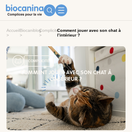
Accueil
Biocaniblog
Complicité
Comment jouer avec son chat à
>
>
>
l’intérieur ?
COMPLICITÉ
COMMENT JOUER AVEC SON CHAT À
L’INTÉRIEUR ?