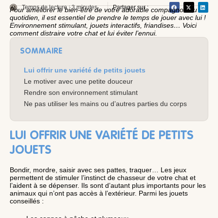
Temps de lecture : 3 minutes
Partager sur :
Pour améliorer le bien-être de votre adorable compagnon au
quotidien, il est essentiel de prendre le temps de jouer avec lui !
Environnement stimulant, jouets interactifs, friandises… Voici
comment distraire votre chat et lui éviter l’ennui.
SOMMAIRE
Lui offrir une variété de petits jouets
Le motiver avec une petite douceur
Rendre son environnement stimulant
Ne pas utiliser les mains ou d’autres parties du corps
LUI OFFRIR UNE VARIÉTÉ DE PETITS
JOUETS
Bondir, mordre, saisir avec ses pattes, traquer… Les jeux
permettent de stimuler l’instinct de chasseur de votre chat et
l’aident à se dépenser. Ils sont d’autant plus importants pour les
animaux qui n’ont pas accès à l’extérieur. Parmi les jouets
conseillés :