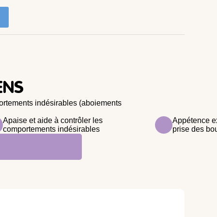
ENS
portements indésirables (aboiements
Apaise et aide à contrôler les
Appétence exc
comportements indésirables
prise des b