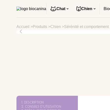
Chat
Chien
Bio
Accueil
>
Produits
>
Chien
>
Sérénité et comportement
1. DESCRIPTION
2. CONSEILS D'UTILISATION