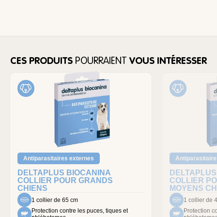
CES PRODUITS
POURRAIENT
VOUS INTÉRESSER
Antiparasitaires externes
Antiparasitair
DELTAPLUS BIOCANINA
DELTAPLUS
COLLIER POUR GRANDS
COLLIER PO
CHIENS
MOYENS CH
1 collier de 65 cm
1 collier de
Protection contre les puces, tiques et
Protection co