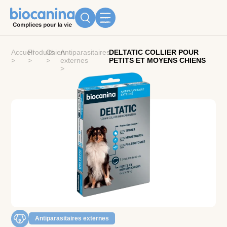
Accueil
Produits
Chien
Antiparasitaires
DELTATIC COLLIER POUR
>
>
>
externes
PETITS ET MOYENS CHIENS
>
Antiparasitaires externes