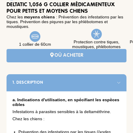
DELTATIC 1,056 G COLLIER MÉDICAMENTEUX
POUR PETITS ET MOYENS CHIENS
Chez les
moyens chiens
: Prévention des infestations par les
tiques. Prévention des piqures par les phlébotomes et
moustiques.
Protection contre tiques,
P
1 collier de 60cm
moustiques, phlébotomes
OÙ ACHETER
1. DESCRIPTION
a. Indications d'utilisation, en spécifiant les espèces
cibles
Infestations à parasites sensibles à la deltaméthrine.
Chez les chiens :
Prévention des infestations par les tiques (
Ixodes