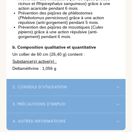
ricinus
et
Rhipicephalus sanguineus
) grâce à une
action acaricide pendant 6 mois.
Prévention des piqûres de phlébotomes
(
Phlebotomus perniciosus
) grâce à une action
répulsive (anti-gorgement) pendant 5 mois.
Prévention des piqûres de moustiques (
Culex
pipiens
) grâce à une action répulsive (anti-
gorgement) pendant 6 mois.
b. Composition qualitative et quantitative
Un collier de 60 cm (26,40 g) contient :
Substance(s) active(s) :
Deltaméthrine : 1,056 g
2. CONSEILS D'UTILISATION
3. PRÉCAUTIONS D'EMPLOI
4. AUTRES INFORMATIONS