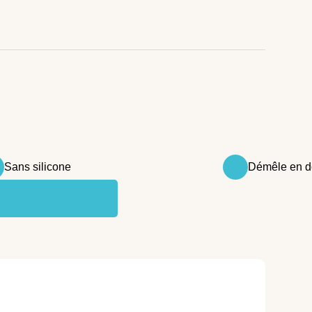
Sans silicone
Démêle en d