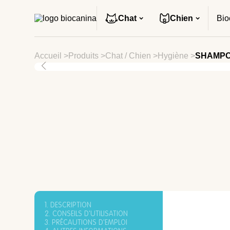
Chat
Chien
Bio
Accueil
>
Produits
>
Chat
/
Chien
>
Hygiène
>
SHAMPO
1. DESCRIPTION
2. CONSEILS D'UTILISATION
3. PRÉCAUTIONS D'EMPLOI