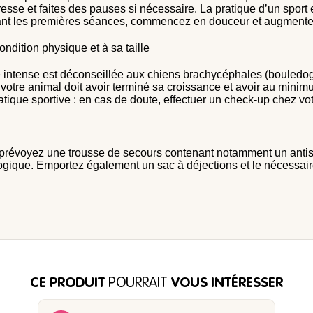
sse et faites des pauses si nécessaire. La pratique d’un sport e
ant les premières séances, commencez en douceur et augmentez l
ondition physique et à sa taille
e intense est déconseillée aux chiens brachycéphales (bouledog
otre animal doit avoir terminé sa croissance et avoir au mini
ratique sportive : en cas de doute, effectuer un check-up chez v
é, prévoyez une trousse de secours contenant notamment un ant
ogique. Emportez également un sac à déjections et le nécessaire
CE PRODUIT
POURRAIT
VOUS INTÉRESSER