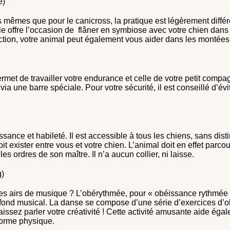
e)
s mêmes que pour le canicross, la pratique est légèrement différ
Elle offre l’occasion de flâner en symbiose avec votre chien dans
ction, votre animal peut également vous aider dans les montées
ermet de travailler votre endurance et celle de votre petit compa
n via une barre spéciale. Pour votre sécurité, il est conseillé d’é
nce et habileté. Il est accessible à tous les chiens, sans disti
it exister entre vous et votre chien. L’animal doit en effet parcou
s ordres de son maître. Il n’a aucun collier, ni laisse.
g)
s airs de musique ? L’obérythmée, pour « obéissance rythmée »,
ond musical. La danse se compose d’une série d’exercices d’obé
Laissez parler votre créativité ! Cette activité amusante aide éga
 forme physique.