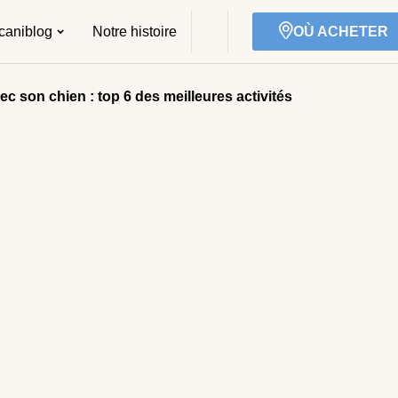
caniblog
Notre histoire
OÙ ACHETER
ec son chien : top 6 des meilleures activités
C SON CHIEN : TOP 6
RES ACTIVITÉS