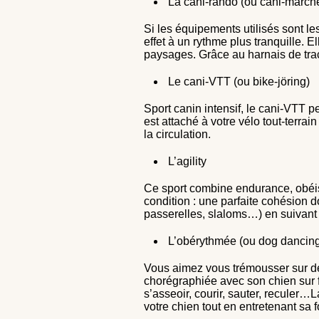
La cani-rando (ou cani-march
Si les équipements utilisés sont le
effet à un rythme plus tranquille. 
paysages. Grâce au harnais de tra
Le cani-VTT (ou bike-jöring)
Sport canin intensif, le cani-VTT p
est attaché à votre vélo tout-terrai
la circulation.
L’agility
Ce sport combine endurance, obéissa
condition : une parfaite cohésion do
passerelles, slaloms…) en suivant le
L’obérythmée (ou dog dancin
Vous aimez vous trémousser sur de
chorégraphiée avec son chien sur f
s’asseoir, courir, sauter, reculer…
votre chien tout en entretenant sa