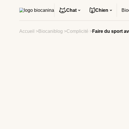
Chat
Chien
Bio
Accueil
>
Biocaniblog
>
Complicité
>
Faire du sport av
COMPLICITÉ
FAIRE DU SPORT AVE
DES MEILLEU