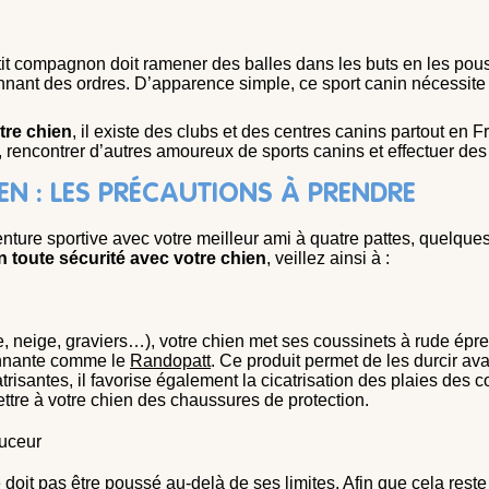
etit compagnon doit ramener des balles dans les buts en les pous
onnant des ordres. D’apparence simple, ce sport canin nécessite
tre chien
, il existe des clubs et des centres canins partout en 
 rencontrer d’autres amoureux de sports canins et effectuer des s
EN : LES PRÉCAUTIONS À PRENDRE
ture sportive avec votre meilleur ami à quatre pattes, quelque
n toute sécurité avec votre chien
, veillez ainsi à :
e, neige, graviers…), votre chien met ses coussinets à rude épre
tannante comme le
Randopatt
. Ce produit permet de les durcir ava
atrisantes, il favorise également la cicatrisation des plaies des 
ttre à votre chien des chaussures de protection.
uceur
 doit pas être poussé au-delà de ses limites. Afin que cela reste