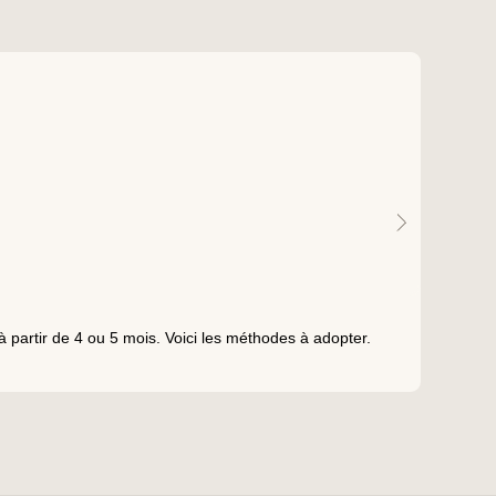
ADO
e à partir de 4 ou 5 mois. Voici les méthodes à adopter.
Les c