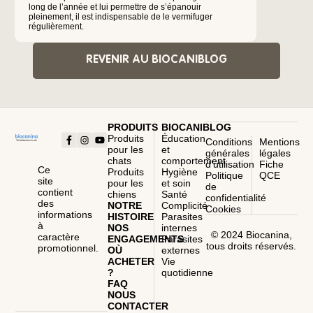
long de l’année et lui permettre de s’épanouir
de vie, no
pleinement, il est indispensable de le vermifuger
régulièrement.
REVENIR AU BIOCANIBLOG
PRODUITS
BIOCANIBLOG
Produits
Éducation
Conditions
Mentions
pour les
et
générales
légales
chats
comportement
d’utilisation
Fiche
Ce
Produits
Hygiène
Politique
QCE
site
pour les
et soin
de
contient
chiens
Santé
confidentialité
des
NOTRE
Complicité
Cookies
informations
HISTOIRE
Parasites
à
NOS
internes
© 2024 Biocanina,
caractère
ENGAGEMENTS
Parasites
tous droits réservés.
promotionnel.
OÙ
externes
ACHETER
Vie
?
quotidienne
FAQ
NOUS
CONTACTER