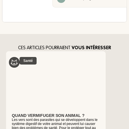
CES ARTICLES POURRAIENT
VOUS INTÉRESSER
Santé
Édu
QUAND VERMIFUGER SON ANIMAL ?
UN CHAT
Les vers sont des parasites qui se développent dans le
BESOIN
système digestif de votre animal et peuvent lui causer
Aussi indé
bien des problèmes de santé. Pour le protéger tout au
notions d'é