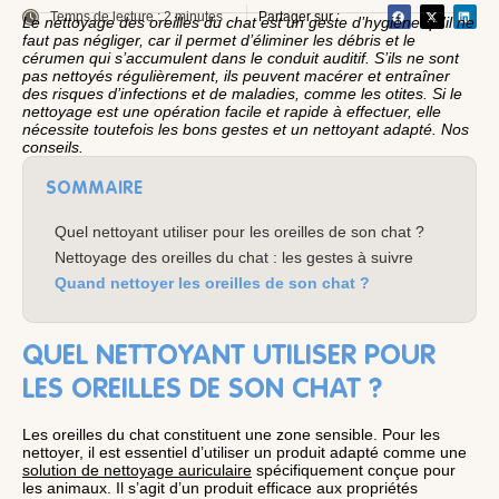
Temps de lecture : 2 minutes
Partager sur :
Le nettoyage des oreilles du chat est un geste d’hygiène qu’il ne
faut pas négliger, car il permet d’éliminer les débris et le
cérumen qui s’accumulent dans le conduit auditif. S’ils ne sont
pas nettoyés régulièrement, ils peuvent macérer et entraîner
des risques d’infections et de maladies, comme les otites. Si le
nettoyage est une opération facile et rapide à effectuer, elle
nécessite toutefois les bons gestes et un nettoyant adapté. Nos
conseils.
SOMMAIRE
Quel nettoyant utiliser pour les oreilles de son chat ?
Nettoyage des oreilles du chat : les gestes à suivre
Quand nettoyer les oreilles de son chat ?
QUEL NETTOYANT UTILISER POUR
LES OREILLES DE SON CHAT ?
Les oreilles du chat constituent une zone sensible. Pour les
nettoyer, il est essentiel d’utiliser un produit adapté comme une
solution de nettoyage auriculaire
spécifiquement conçue pour
les animaux. Il s’agit d’un produit efficace aux propriétés