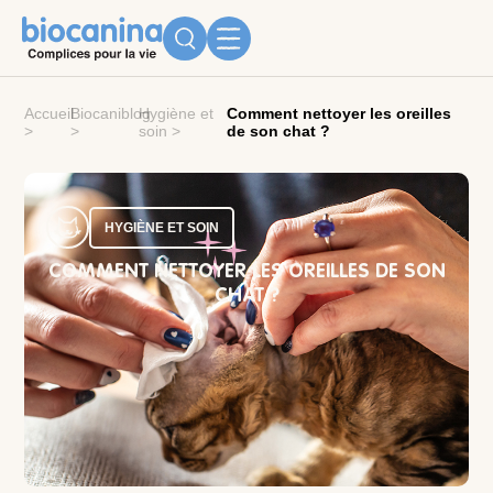
Accueil
Biocaniblog
Hygiène et
Comment nettoyer les oreilles
>
>
soin
>
de son chat ?
HYGIÈNE ET SOIN
COMMENT NETTOYER LES OREILLES DE SON
CHAT ?