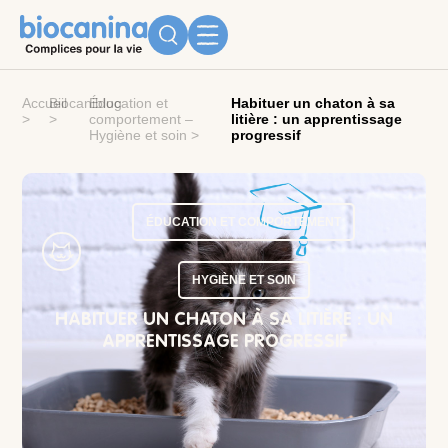
Accueil
Biocaniblog
Éducation et
Habituer un chaton à sa
>
>
comportement
–
litière : un apprentissage
Hygiène et soin
>
progressif
ÉDUCATION ET COMPORTEMENT
HYGIÈNE ET SOIN
HABITUER UN CHATON À SA LITIÈRE : UN
APPRENTISSAGE PROGRESSIF