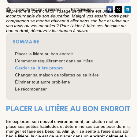
Temps de lecture : 4 minutes
Partager sur :
Apprendre à votre chaton l’usage de sa litière est une étape
incontournable de son éducation. Malgré vos essais, votre petit
compagnon se montre réticent à aller dans son bac et urine sur
vos tapis ou vos meubles ? Pour l’aider à faire ses besoins au
bon endroit, découvrez les étapes à suivre.
SOMMAIRE
Placer la litière au bon endroit
L’emmener régulièrement dans sa litière
Garder sa litière propre
Changer sa maison de toilettes ou sa litière
Éliminer tout autre problème
Le récompenser
PLACER LA LITIÈRE AU BON ENDROIT
En explorant son nouvel environnement, un chaton met en
place ses petites habitudes et détermine ses zones pour dormir,
manger et faire ses besoins. Afin qu’il se sente à l’aise dans son
bac à litière, la clé est de le placer dans un
endroit calme
et à