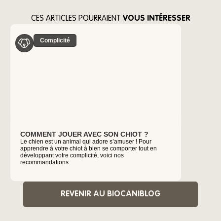
CES ARTICLES POURRAIENT
VOUS INTÉRESSER
Complicité
COMMENT JOUER AVEC SON CHIOT ?
VOYAGER
Le chien est un animal qui adore s’amuser ! Pour
POUR D
apprendre à votre chiot à bien se comporter tout en
Vous souha
développant votre complicité, voici nos
chien ? Bi
recommandations.
passer des
REVENIR AU BIOCANIBLOG