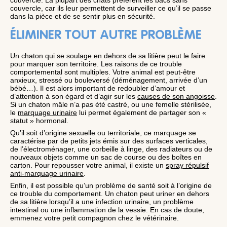
couvercle. La plupart des chats préfèrent les bacs sans
couvercle, car ils leur permettent de surveiller ce qu’il se passe
dans la pièce et de se sentir plus en sécurité.
ÉLIMINER TOUT AUTRE PROBLÈME
Un chaton qui se soulage en dehors de sa litière peut le faire
pour marquer son territoire. Les raisons de ce trouble
comportemental sont multiples. Votre animal est peut-être
anxieux, stressé ou bouleversé (déménagement, arrivée d’un
bébé…). Il est alors important de redoubler d’amour et
d’attention à son égard et d’agir sur les
causes de son angoisse
.
Si un chaton mâle n’a pas été castré, ou une femelle stérilisée,
le
marquage urinaire
lui permet également de partager son «
statut » hormonal.
Qu’il soit d’origine sexuelle ou territoriale, ce marquage se
caractérise par de petits jets émis sur des surfaces verticales,
de l’électroménager, une corbeille à linge, des radiateurs ou de
nouveaux objets comme un sac de course ou des boîtes en
carton. Pour repousser votre animal, il existe un
spray répulsif
anti-marquage urinaire
.
Enfin, il est possible qu’un problème de santé soit à l’origine de
ce trouble du comportement. Un chaton peut uriner en dehors
de sa litière lorsqu’il a une infection urinaire, un problème
intestinal ou une inflammation de la vessie. En cas de doute,
emmenez votre petit compagnon chez le vétérinaire.